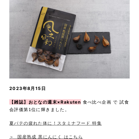
2023年8月15日
【雑誌】おとなの週末×Rakuten
食べ比べ企画 で 試食
会評価第1位に輝きました。
夏バテの疲れた体に！スタミナフード 特集
＞ 国産熟成 黒にんにく はこちら