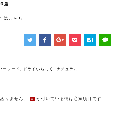
6選
ー
はこちら
パーフード
ドライいちじく
ナチュラル
,
,
はありません。
が付いている欄は必須項目です
※