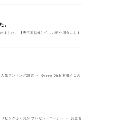
た。
が選ばれました。 【専門家監修】忙しい朝や間食におす
気ランキング28選 ＞ Green Dish 有機クコの
。 リビングふくおか プレゼントコーナー ＞ 完全食