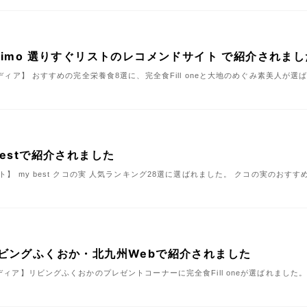
imo 選りすぐリストのレコメンドサイト で紹介されまし
報メディア】 おすすめの完全栄養食8選に、完全食Fill oneと大地のめぐみ素美人
estで紹介されました
ト】 my best クコの実 人気ランキング28選に選ばれました。 クコの実のおすすめ人
ビングふくおか・北九州Webで紹介されました
メディア】リビングふくおかのプレゼントコーナーに完全食Fill oneが選ばれました